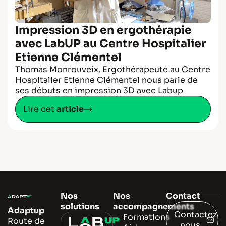
Impression 3D en ergothérapie
avec LabUP au Centre Hospitalier
Etienne Clémentel
Thomas Monrouveix, Ergothérapeute au Centre
Hospitalier Etienne Clémentel nous parle de
ses débuts en impression 3D avec Labup
Lire cet
article
Nos
Nos
Contact
solutions
accompagnements
Adaptup
Contactez-
Formations
Route de
nous