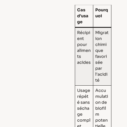
Cas
Pourq
d’usa
uoi
ge
Récipi
Migrat
ent
ion
pour
chimi
alimen
que
ts
favori
acides
sée
par
l’acidi
té
Usage
Accu
répét
mulati
é sans
on de
sécha
biofil
ge
m
compl
poten
et
tielle