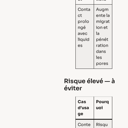
Conta
Augm
ct
ente la
prolo
migrat
ngé
ion et
avec
la
liquid
pénét
es
ration
dans
les
pores
Risque élevé — à
éviter
Cas
Pourq
d’usa
uoi
ge
Conte
Risqu