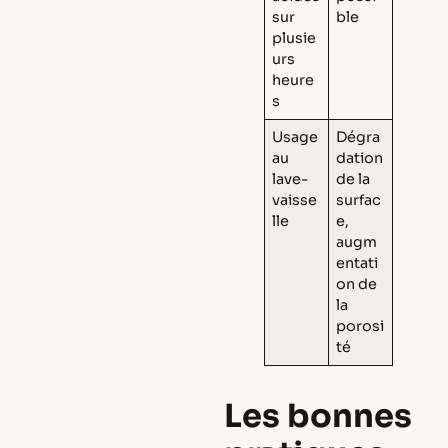
sur
ble
plusie
urs
heure
s
Usage
Dégra
au
dation
lave-
de la
vaisse
surfac
lle
e,
augm
entati
on de
la
porosi
té
Les bonnes