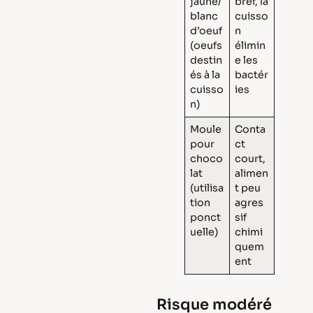
jaune/
bref, la
blanc
cuisso
d’oeuf
n
(oeufs
élimin
destin
e les
és à la
bactér
cuisso
ies
n)
Moule
Conta
pour
ct
choco
court,
lat
alimen
(utilisa
t peu
tion
agres
ponct
sif
uelle)
chimi
quem
ent
Risque modéré