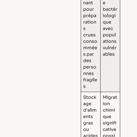
nant
e
pour
bactér
prépa
iologi
ration
que
s
avec
crues
popul
conso
ations
mmée
vulnér
s par
ables
des
perso
nnes
fragile
s
Stock
Migrat
age
ion
d’alim
chimi
ents
que
gras
signifi
ou
cative
acides
possi